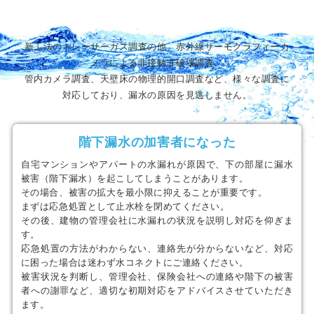
新工法のトレーサーガス調査の他、赤外線サーモグラフィーカ
メラによる非接触非破壊調査、
管内カメラ調査、天壁床の物理的開口調査など、様々な調査に
対応しており、漏水の原因を見逃しません。
階下漏水の加害者になった
自宅マンションやアパートの水漏れが原因で、下の部屋に漏水
被害（階下漏水）を起こしてしまうことがあります。
その場合、被害の拡大を最小限に抑えることが重要です。
まずは応急処置として止水栓を閉めてください。
その後、建物の管理会社に水漏れの状況を説明し対応を仰ぎま
す。
応急処置の方法がわからない、連絡先が分からないなど、対応
に困った場合は迷わず水コネクトにご連絡ください。
被害状況を判断し、管理会社、保険会社への連絡や階下の被害
者への謝罪など、適切な初期対応をアドバイスさせていただき
ます。