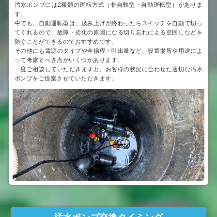
汚水ポンプには2種類の運転方式（非自動型・自動運転型）がありま
す。
中でも、自動運転型は、汲み上げが終わったらスイッチを自動で切っ
てくれるので、故障・劣化の原因になる切り忘れによる空回しなどを
防ぐことができるのでおすすめです。
その他にも電源のタイプや全揚程・吐出量など、設置場所や用途によ
って考慮すべき点がいくつかあります。
一度ご相談していただきますと、お客様の状況に合わせた適切な汚水
ポンプをご提案させていただきます。