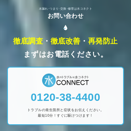
水漏れ･つまり･交換･修理は水コネクト
お問い合わせ
徹底調査
・
徹底改善
・
再発防止
まずはお電話ください。
0120-38-4400
トラブルの発生箇所と症状をお伝えください。
最短10分！すぐに駆けつけます！