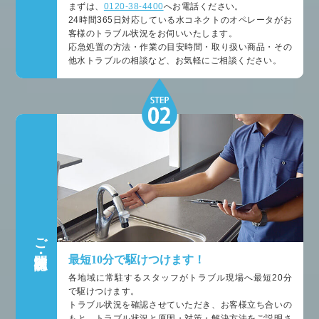
まずは、
0120-38-4400
へお電話ください。
24時間365日対応している水コネクトのオペレータがお
客様のトラブル状況をお伺いいたします。
応急処置の方法・作業の目安時間・取り扱い商品・その
他水トラブルの相談など、お気軽にご相談ください。
ご訪問・状況確認
最短10分で駆けつけます！
各地域に常駐するスタッフがトラブル現場へ最短20分
で駆けつけます。
トラブル状況を確認させていただき、お客様立ち合いの
もと、トラブル状況と原因・対策・解決方法をご説明さ