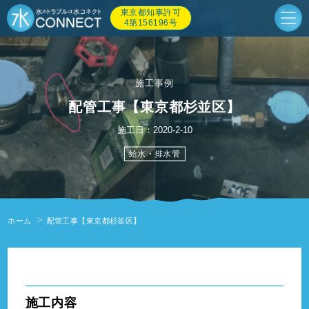
東京都知事許可
4第156196号
施工事例
配管工事【東京都杉並区】
施工日：2020-2-10
給水・排水管
ホーム
配管工事【東京都杉並区】
" alt=""/>
施工内容