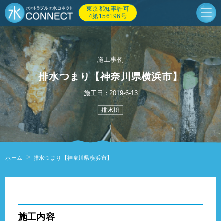
東京都知事許可
4第156196号
施工事例
排水つまり【神奈川県横浜市】
施工日：2019-6-13
排水枡
ホーム
排水つまり【神奈川県横浜市】
" alt=""/>
施工内容