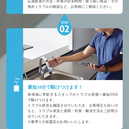
応急処置の方法・作業の目安時間・取り扱い商品・その
他水トラブルの相談など、お気軽にご相談ください。
ご訪問・状況確認
最短10分で駆けつけます！
各地域に常駐するスタッフがトラブル現場へ最短20分
で駆けつけます。
トラブル状況を確認させていただき、お客様立ち合いの
もと、トラブル状況と原因・対策・解決方法をご説明さ
せていただきます。
※最寄りの加盟店がお伺いいたします。