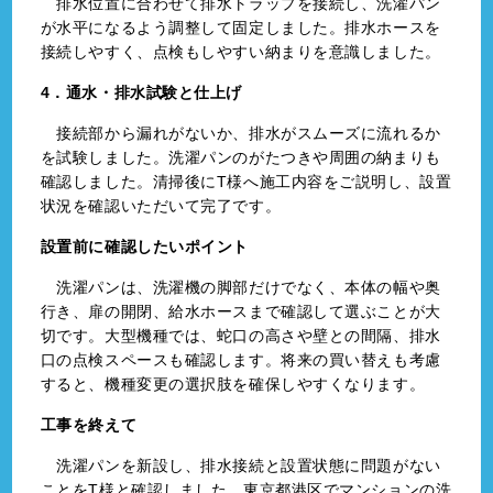
排水位置に合わせて排水トラップを接続し、洗濯パン
が水平になるよう調整して固定しました。排水ホースを
接続しやすく、点検もしやすい納まりを意識しました。
4．通水・排水試験と仕上げ
接続部から漏れがないか、排水がスムーズに流れるか
を試験しました。洗濯パンのがたつきや周囲の納まりも
確認しました。清掃後にT様へ施工内容をご説明し、設置
状況を確認いただいて完了です。
設置前に確認したいポイント
洗濯パンは、洗濯機の脚部だけでなく、本体の幅や奥
行き、扉の開閉、給水ホースまで確認して選ぶことが大
切です。大型機種では、蛇口の高さや壁との間隔、排水
口の点検スペースも確認します。将来の買い替えも考慮
すると、機種変更の選択肢を確保しやすくなります。
工事を終えて
洗濯パンを新設し、排水接続と設置状態に問題がない
ことをT様と確認しました。東京都港区でマンションの洗