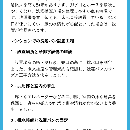
急拡大を防ぐ効果があります。排水口とホースを接続し
やすくなり、洗濯機置き場を整理しやすい点も特徴で
す。洗濯機を買い替える、床へ直接設置している、排水
口が使いにくい、床の水濡れが心配といった場合は、設
置が推奨されます。
マンションでの洗濯パン設置工程
1．設置場所と給排水設備の確認
設置場所の幅・奥行き、蛇口の高さ、排水口を測定し
ました。搬入経路や管理規約も確認し、洗濯パンのサイ
ズと工事方法を決定しました。
2．共用部と室内の養生
廊下やエレベーターなどの共用部、室内の床や建具を
保護し、資材の搬入や作業で傷や汚れが付かないよう養
生しました。
3．排水接続と洗濯パンの固定