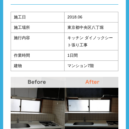
施工日
2018.06
施工場所
東京都中央区八丁堀
施行内容
キッチン ダイノックシー
ト張り工事
作業時間
1日間
建物
マンション7階