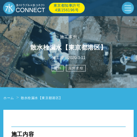
東京都知事許可
4第156196号
施工事例
散水栓漏水【東京都港区】
施工日：2020-3-11
屋外
屋外水栓
ホーム
散水栓漏水【東京都港区】
" alt=""/>
施工内容