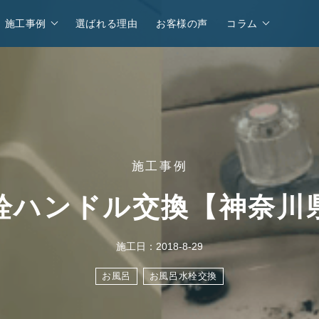
施工事例
選ばれる理由
お客様の声
コラム
施工事例
栓ハンドル交換【神奈川
施工日：2018-8-29
お風呂
お風呂水栓交換