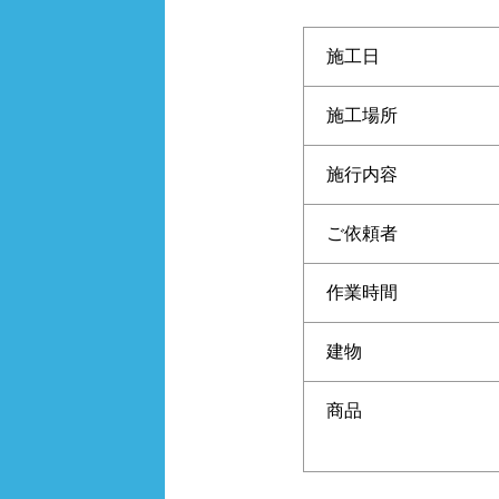
施工日
施工場所
施行内容
ご依頼者
作業時間
建物
商品