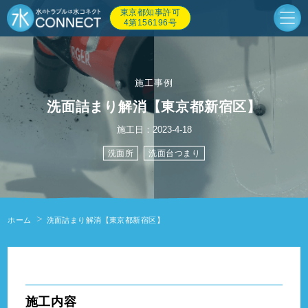
東京都知事許可
4第156196号
施工事例
洗面詰まり解消【東京都新宿区】
施工日：2023-4-18
洗面所
洗面台つまり
ホーム
洗面詰まり解消【東京都新宿区】
" alt=""/>
施工内容