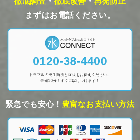
徹底調査
・
徹底改善
・
再発防止
まずはお電話ください。
0120-38-4400
トラブルの発生箇所と症状をお伝えください。
最短10分！すぐに駆けつけます！
緊急でも安心！
豊富なお支払い方法