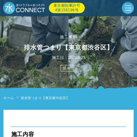
東京都知事許可
4第156196号
施工事例
排水管つまり【東京都渋谷区】
施工日：2020-8-23
排水枡
ホーム
排水管つまり【東京都渋谷区】
" alt=""/>
施工内容