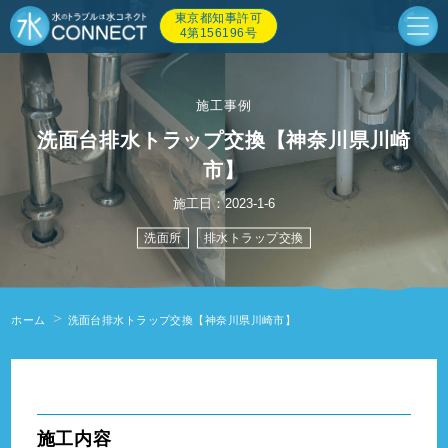
東京都知事許可
4第156196号
施工事例
洗面台排水トラップ交換【神奈川県川崎
市】
施工日：2023-1-6
洗面所
排水トラップ交換
ホーム
洗面台排水トラップ交換【神奈川県川崎市】
" alt=""/>
施工内容