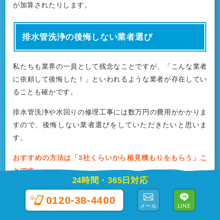
が加算されたりします。
排水管洗浄の後悔しない業者選び
私たちも業界の一員として残念なことですが、「こんな業者
に依頼して後悔した！」といわれるような業者が存在してい
ることも確かです。
排水管洗浄や水回りの修理工事には数万円の費用がかかりま
すので、後悔しない業者選びをしていただきたいと思いま
す。
おすすめの方法は「3社くらいから相見積もりをもらう」こ
とです。
24時間・365日対応
3社ほどなら相見積もりの依頼にもさほど時間をとられませ
0120-38-4400
ん。また相見積もりをもらうと、その案件の費用の相場がわ
メール
LINE
かるだけでなく、各社の担当者の態度等をチェックして、そ