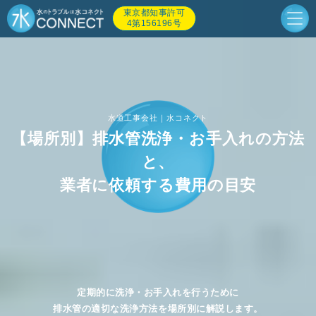
東京都知事許可
4第156196号
水道工事会社｜水コネクト
【場所別】排水管洗浄・お手入れの方法
と、
業者に依頼する費用の目安
定期的に洗浄・お手入れを行うために
排水管の適切な洗浄方法を場所別に解説します。