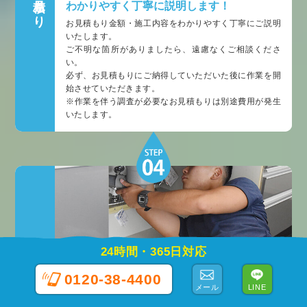
わかりやすく丁寧に説明します！
お見積もり金額・施工内容をわかりやすく丁寧にご説明
いたします。
ご不明な箇所がありましたら、遠慮なくご相談くださ
い。
必ず、お見積もりにご納得していただいた後に作業を開
始させていただきます。
※作業を伴う調査が必要なお見積もりは別途費用が発生
いたします。
24時間・365日対応
トラブルを解決
0120-38-4400
メール
LINE
しっかり施工で再発防止！