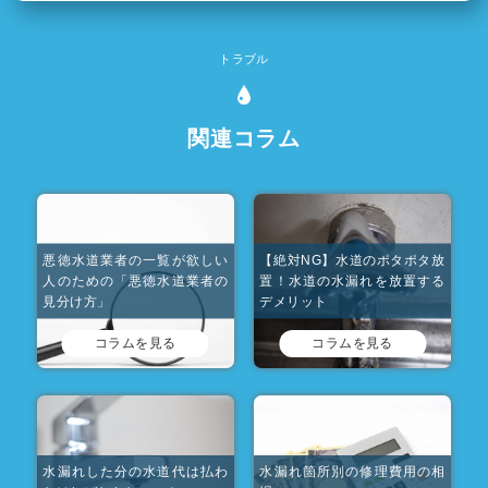
トラブル
関連コラム
悪徳水道業者の一覧が欲しい
【絶対NG】水道のポタポタ放
人のための「悪徳水道業者の
置！水道の水漏れを放置する
見分け方」
デメリット
コラムを見る
コラムを見る
水漏れした分の水道代は払わ
水漏れ箇所別の修理費用の相