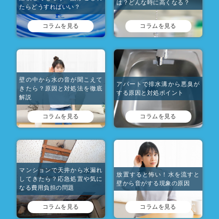
は？どんな時に高くなる？
たらどうすればいい？
コラムを見る
コラムを見る
壁の中から水の音が聞こえて
アパートで排水溝から悪臭が
きたら？原因と対処法を徹底
する原因と対処ポイント
解説
コラムを見る
コラムを見る
マンションで天井から水漏れ
放置すると怖い！水を流すと
してきたら？応急処置や気に
壁から音がする現象の原因
なる費用負担の問題
コラムを見る
コラムを見る