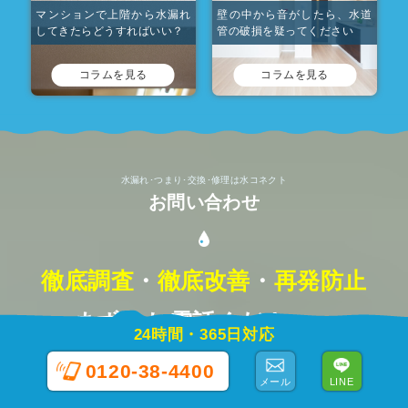
マンションで上階から水漏れ
壁の中から音がしたら、水道
してきたらどうすればいい？
管の破損を疑ってください
コラムを見る
コラムを見る
水漏れ･つまり･交換･修理は水コネクト
お問い合わせ
徹底調査
・
徹底改善
・
再発防止
まずはお電話ください。
24時間・365日対応
0120-38-4400
メール
LINE