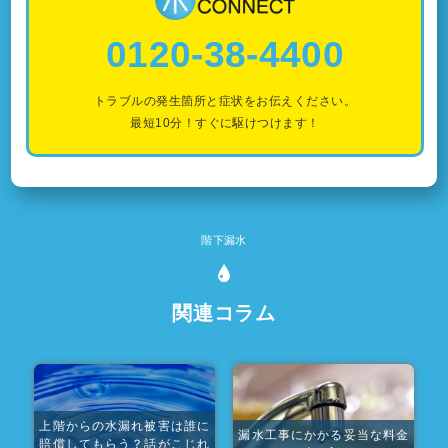
0120-38-4400
トラブルの発生箇所と症状をお伝えください。
最短10分！すぐに駆けつけます！
階下漏水
関連コラム
上階からの水漏れ被害は誰に
漏水工事にかかる妥当な料金
賠償してもらう？話がこじれ