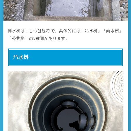
排水桝は、じつは総称で、具体的には「汚水桝」「雨水桝」
「公共桝」の3種類があります。
汚水桝