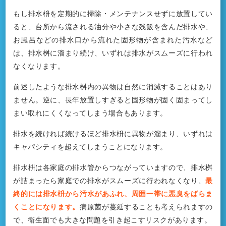
もし排水枡を定期的に掃除・メンテナンスせずに放置してい
ると、台所から流される油分や小さな残飯を含んだ排水や、
お風呂などの排水口から流れた固形物が含まれた汚水など
は、排水桝に溜まり続け、いずれは排水がスムーズに行われ
なくなります。
前述したような排水桝内の異物は自然に消滅することはあり
ません。逆に、長年放置しすぎると固形物が固く固まってし
まい取れにくくなってしまう場合もあります。
排水を続ければ続けるほど排水枡に異物が溜まり、いずれは
キャパシティを超えてしまうことになります。
排水枡は各家庭の排水管からつながっていますので、排水桝
が詰まったら家庭での排水がスムーズに行われなくなり、
最
終的には排水枡から汚水があふれ、周囲一帯に悪臭をばらま
くことになります。
病原菌が蔓延することも考えられますの
で、衛生面でも大きな問題を引き起こすリスクがあります。