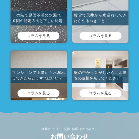
下の階で原因不明の水漏れ！
賃貸で天井から水漏れしてき
原因の特定方法と正しい対処
たらやるべきこと
コラムを見る
コラムを見る
マンションで上階から水漏れ
壁の中から音がしたら、水道
してきたらどうすればいい？
管の破損を疑ってください
コラムを見る
コラムを見る
水漏れ･つまり･交換･修理は水コネクト
お問い合わせ