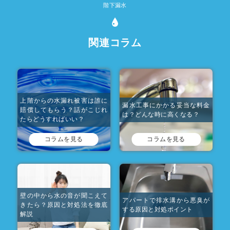
階下漏水
関連コラム
上階からの水漏れ被害は誰に
漏水工事にかかる妥当な料金
賠償してもらう？話がこじれ
は？どんな時に高くなる？
たらどうすればいい？
コラムを見る
コラムを見る
壁の中から水の音が聞こえて
アパートで排水溝から悪臭が
きたら？原因と対処法を徹底
する原因と対処ポイント
解説