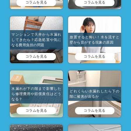
コラムを見る
コラムを見る
マンションで天井から水漏れ
放置すると怖い！水を流すと
してきたら？応急処置や気に
壁から音がする現象の原因
なる費用負担の問題
コラムを見る
コラムを見る
水漏れが下の階まで影響した
どれくらい水漏れしたら下の
ら修理費用や賠償責任はどう
階に被害が出るか
なる？
コラムを見る
コラムを見る