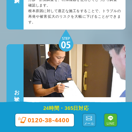
確認します。
根本原因に対して適正な施工をすることで、トラブルの
再発や被害拡大のリスクを大幅に下げることができま
す。
お支払い
豊富なお支払い方法で安心！
24時間・365日対応
お客様と修理箇所を確認ながら修理内容を丁寧にご説明
させていただきます。
0120-38-4400
作業結果に問題がなければお支払いとなります。
メール
LINE
現金払いの他、各種クレジットカード・コンビニ払い銀