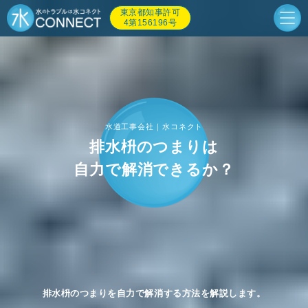
東京都知事許可
4第156196号
水道工事会社｜水コネクト
排水枡のつまりは
自力で解消できるか？
排水枡のつまりを自力で解消する方法を解説します。